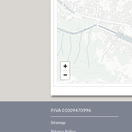
+
−
P.IVA 01009470996
Sitemap
Privacy Policy