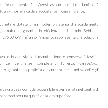
le. L'orientamento Sud-Ovest assicura un'ottima luminosità
ndo un'atmosfera calda e accogliente in ogni ambiente.
proprietà è dotata di un moderno sistema di riscaldamento
s naturale, garantendo efficienza e risparmio. Sebbene
 di 175,00 kWh/m² anno, l'impianto rappresenta una soluzione
rova in buono stato di manutenzione e conserva il fascino
ese. Le pertinenze completano l'offerta: garage/box,
ato, garantendo praticità e sicurezza per i tuoi veicoli e gli
erca una casa comoda, accessibile e ben servita nel centro di
t necessari per una qualità della vita superiore.