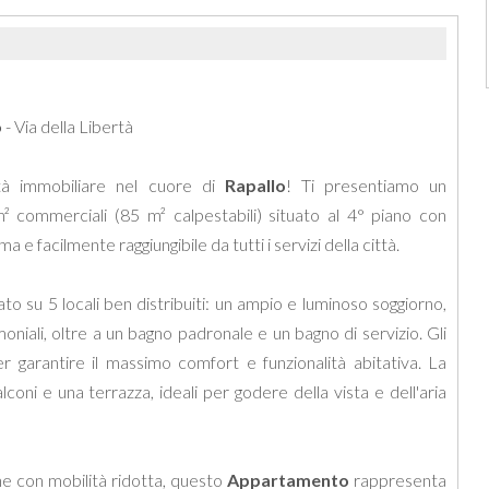
o
- Via della Libertà
tà immobiliare nel cuore di
Rapallo
! Ti presentiamo un
 commerciali (85 m² calpestabili) situato al 4° piano con
 e facilmente raggiungibile da tutti i servizi della città.
o su 5 locali ben distribuiti: un ampio e luminoso soggiorno,
niali, oltre a un bagno padronale e un bagno di servizio. Gli
r garantire il massimo comfort e funzionalità abitativa. La
lconi e una terrazza, ideali per godere della vista e dell'aria
 con mobilità ridotta, questo
Appartamento
rappresenta