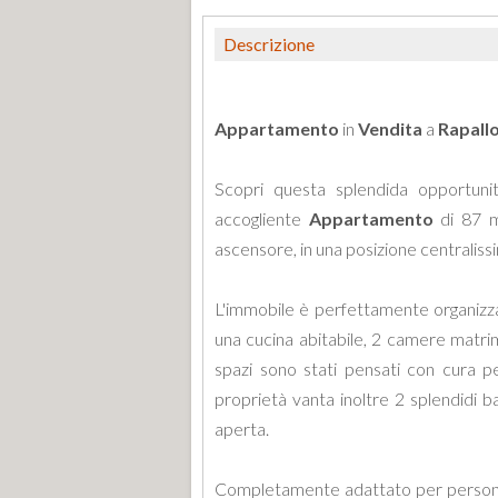
Descrizione
Appartamento
in
Vendita
a
Rapall
Scopri questa splendida opportuni
accogliente
Appartamento
di 87 m²
ascensore, in una posizione centralissima
L'immobile è perfettamente organizzat
una cucina abitabile, 2 camere matrimo
spazi sono stati pensati con cura pe
proprietà vanta inoltre 2 splendidi ba
aperta.
Completamente adattato per persone