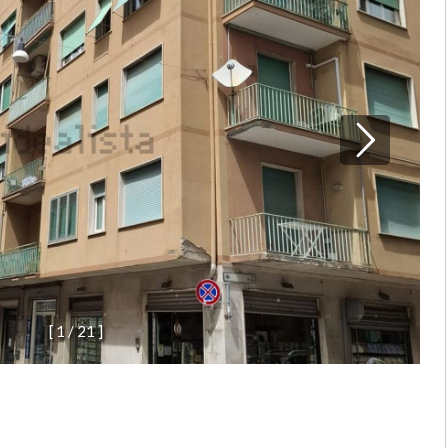
[
1
/
2
1
]